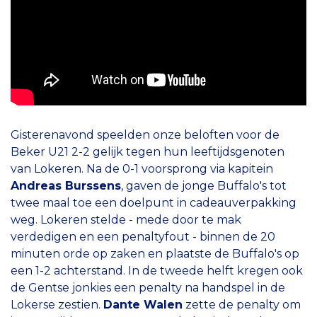
Gisterenavond speelden onze beloften voor de
Beker U21 2-2 gelijk tegen hun leeftijdsgenoten
van Lokeren. Na de 0-1 voorsprong via kapitein
Andreas Burssens
, gaven de jonge Buffalo's tot
twee maal toe een doelpunt in cadeauverpakking
weg. Lokeren stelde - mede door te mak
verdedigen en een penaltyfout - binnen de 20
minuten orde op zaken en plaatste de Buffalo's op
een 1-2 achterstand. In de tweede helft kregen ook
de Gentse jonkies een penalty na handspel in de
Lokerse zestien.
Dante Walen
zette de penalty om