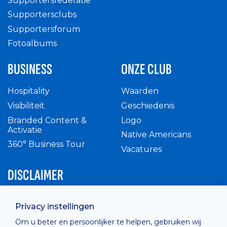
Supportersfederatie
Supportersclubs
Supportersforum
Fotoalbums
BUSINESS
ONZE CLUB
Hospitality
Waarden
Visibiliteit
Geschiedenis
Branded Content &
Logo
Activatie
Native Americans
360° Business Tour
Vacatures
DISCLAIMER
Intern reglement
Privacy instellingen
Privacy Policy
Om u beter en persoonlijker te helpen, gebruiken wij
Cashless