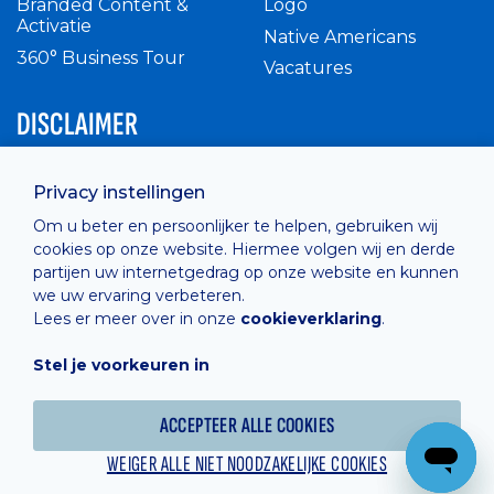
Branded Content &
Logo
Activatie
Native Americans
360° Business Tour
Vacatures
DISCLAIMER
Intern reglement
Privacy instellingen
Privacy Policy
Om u beter en persoonlijker te helpen, gebruiken wij
Cashless
cookies op onze website. Hiermee volgen wij en derde
verkoopsvoorwaarden
partijen uw internetgedrag op onze website en kunnen
Cookie Policy
we uw ervaring verbeteren.
Lees er meer over in onze
cookieverklaring
.
Stel je voorkeuren in
Hosted by
Combell
ACCEPTEER ALLE COOKIES
WEIGER ALLE NIET NOODZAKELIJKE COOKIES
Powered online by