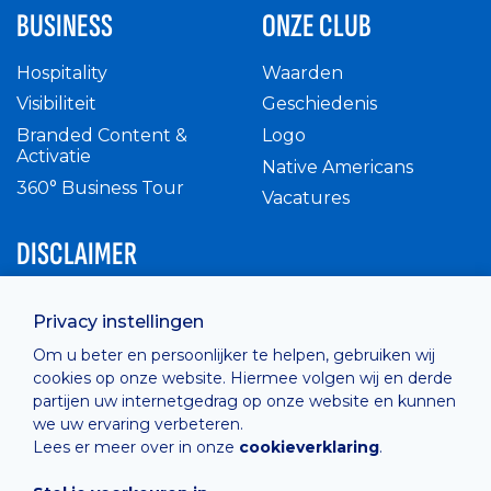
BUSINESS
ONZE CLUB
Hospitality
Waarden
Visibiliteit
Geschiedenis
Branded Content &
Logo
Activatie
Native Americans
360° Business Tour
Vacatures
DISCLAIMER
Intern reglement
Privacy instellingen
Privacy Policy
Om u beter en persoonlijker te helpen, gebruiken wij
Cashless
cookies op onze website. Hiermee volgen wij en derde
verkoopsvoorwaarden
partijen uw internetgedrag op onze website en kunnen
Cookie Policy
we uw ervaring verbeteren.
Lees er meer over in onze
cookieverklaring
.