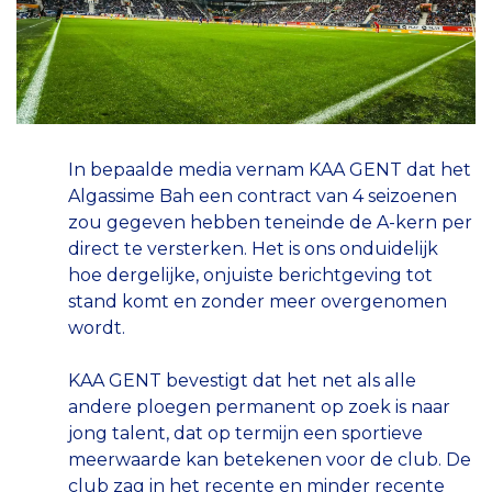
In bepaalde media vernam KAA GENT dat het
Algassime Bah een contract van 4 seizoenen
zou gegeven hebben teneinde de A-kern per
direct te versterken. Het is ons onduidelijk
hoe dergelijke, onjuiste berichtgeving tot
stand komt en zonder meer overgenomen
wordt.
KAA GENT bevestigt dat het net als alle
andere ploegen permanent op zoek is naar
jong talent, dat op termijn een sportieve
meerwaarde kan betekenen voor de club. De
club zag in het recente en minder recente