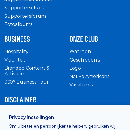
Supportersclubs
Supportersforum
Fotoalbums
BUSINESS
ONZE CLUB
Hospitality
Waarden
Visibiliteit
Geschiedenis
Branded Content &
Logo
Activatie
Native Americans
360° Business Tour
Vacatures
DISCLAIMER
Intern reglement
Privacy instellingen
Privacy Policy
Om u beter en persoonlijker te helpen, gebruiken wij
Cashless