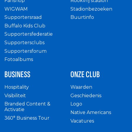
Fanshop
Rookvrij stadion
WIGWAM
Stadionbezoeken
Supportersraad
Buurtinfo
Buffalo Kids Club
Supportersfederatie
Supportersclubs
Supportersforum
Fotoalbums
BUSINESS
ONZE CLUB
Hospitality
Waarden
Visibiliteit
Geschiedenis
Branded Content &
Logo
Activatie
Native Americans
360° Business Tour
Vacatures