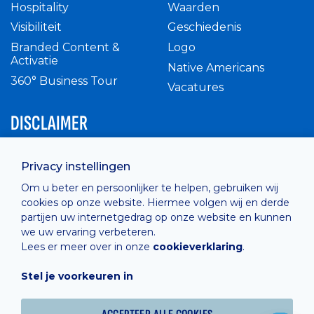
Hospitality
Waarden
Visibiliteit
Geschiedenis
Branded Content &
Logo
Activatie
Native Americans
360° Business Tour
Vacatures
DISCLAIMER
Intern reglement
Privacy instellingen
Privacy Policy
Om u beter en persoonlijker te helpen, gebruiken wij
Cashless
cookies op onze website. Hiermee volgen wij en derde
verkoopsvoorwaarden
partijen uw internetgedrag op onze website en kunnen
Cookie Policy
we uw ervaring verbeteren.
Lees er meer over in onze
cookieverklaring
.
Stel je voorkeuren in
Hosted by
Combell