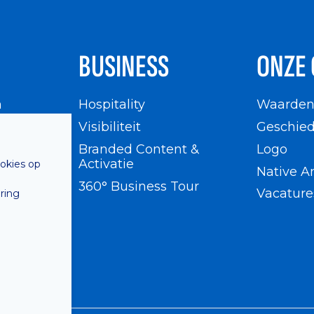
BUSINESS
ONZE 
n
Hospitality
Waarde
en
Visibiliteit
Geschied
Branded Content &
Logo
Activatie
ookies op
Native A
360° Business Tour
Vacature
ring