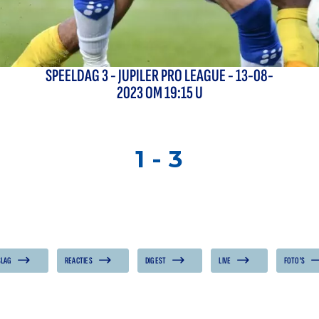
SPEELDAG
3
-
JUPILER PRO LEAGUE
- 13-08-
2023 OM 19:15 U
1
-
3
SLAG
REACTIES
DIGEST
LIVE
FOTO'S