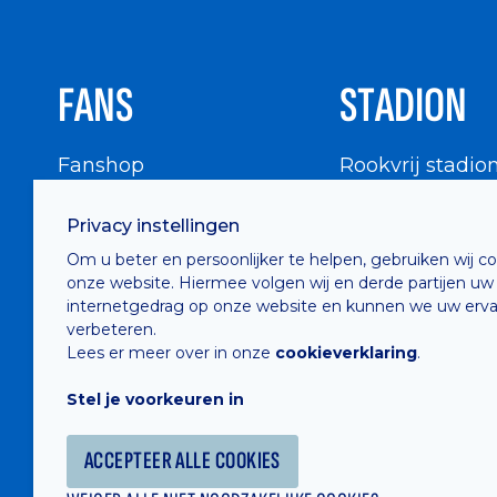
FANS
STADION
Fanshop
Rookvrij stadio
WIGWAM
Stadionbezoek
Privacy instellingen
Supportersraad
Buurtinfo
Om u beter en persoonlijker te helpen, gebruiken wij c
Buffalo Kids Club
onze website. Hiermee volgen wij en derde partijen uw
Supportersfederatie
internetgedrag op onze website en kunnen we uw erva
verbeteren.
Supportersclubs
Lees er meer over in onze
cookieverklaring
.
Supportersforum
Stel je voorkeuren in
Fotoalbums
ACCEPTEER ALLE COOKIES