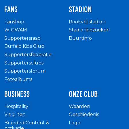
FANS
STADION
Fanshop
Rookvrij stadion
WIGWAM
Stadionbezoeken
Supportersraad
Buurtinfo
Buffalo Kids Club
Supportersfederatie
Supportersclubs
Supportersforum
Fotoalbums
BUSINESS
ONZE CLUB
Hospitality
Waarden
Visibiliteit
Geschiedenis
Branded Content &
Logo
Activatie