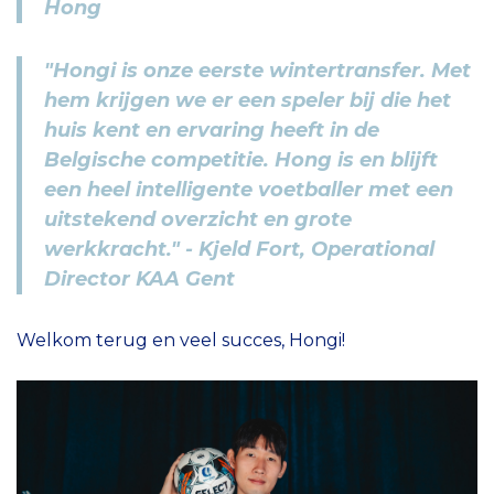
Hong
"Hongi is onze eerste wintertransfer. Met
hem krijgen we er een speler bij die het
huis kent en ervaring heeft in de
Belgische competitie. Hong is en blijft
een heel intelligente voetballer met een
uitstekend overzicht en grote
werkkracht." - Kjeld Fort, Operational
Director KAA Gent
Welkom terug en veel succes, Hongi!