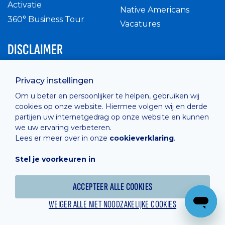
Activatie
Native Americans
360° Business Tour
Vacatures
DISCLAIMER
Intern reglement
Privacy instellingen
Privacy Policy
Om u beter en persoonlijker te helpen, gebruiken wij
Cashless
cookies op onze website. Hiermee volgen wij en derde
verkoopsvoorwaarden
partijen uw internetgedrag op onze website en kunnen
Cookie Policy
we uw ervaring verbeteren.
Lees er meer over in onze
cookieverklaring
.
Stel je voorkeuren in
Hosted by
Combell
ACCEPTEER ALLE COOKIES
WEIGER ALLE NIET NOODZAKELIJKE COOKIES
Powered online by