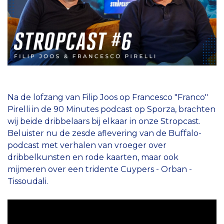
Na de lofzang van Filip Joos op Francesco "Franco"
Pirelli in de 90 Minutes podcast op Sporza, brachten
wij beide dribbelaars bij elkaar in onze Stropcast.
Beluister nu de zesde aflevering van de Buffalo-
podcast met verhalen van vroeger over
dribbelkunsten en rode kaarten, maar ook
mijmeren over een tridente Cuypers - Orban -
Tissoudali.