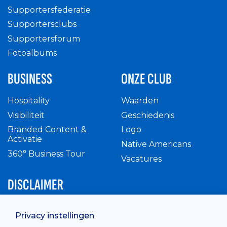
Supportersfederatie
Supportersclubs
Supportersforum
Fotoalbums
BUSINESS
ONZE CLUB
Hospitality
Waarden
Visibiliteit
Geschiedenis
Branded Content &
Logo
Activatie
Native Americans
360° Business Tour
Vacatures
DISCLAIMER
Intern reglement
Privacy instellingen
Privacy Policy