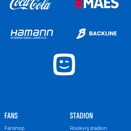
FANS
STADION
Fanshop
Rookvrij stadion