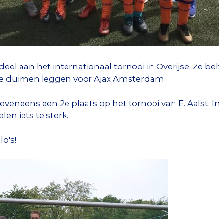
l aan het internationaal tornooi in Overijse. Ze be
 de duimen leggen voor Ajax Amsterdam.
veneens een 2e plaats op het tornooi van E. Aalst. In
en iets te sterk.
lo's!