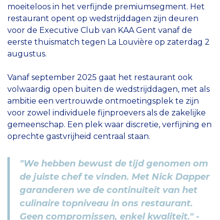
moeiteloos in het verfijnde premiumsegment. Het
restaurant opent op wedstrijddagen zijn deuren
voor de Executive Club van KAA Gent vanaf de
eerste thuismatch tegen La Louvière op zaterdag 2
augustus.
Vanaf september 2025 gaat het restaurant ook
volwaardig open buiten de wedstrijddagen, met als
ambitie een vertrouwde ontmoetingsplek te zijn
voor zowel individuele fijnproevers als de zakelijke
gemeenschap. Een plek waar discretie, verfijning en
oprechte gastvrijheid centraal staan.
"We hebben bewust de tijd genomen om
de juiste chef te vinden. Met Nick Dapper
garanderen we de continuïteit van het
culinaire topniveau in ons restaurant.
Geen compromissen, enkel kwaliteit." -