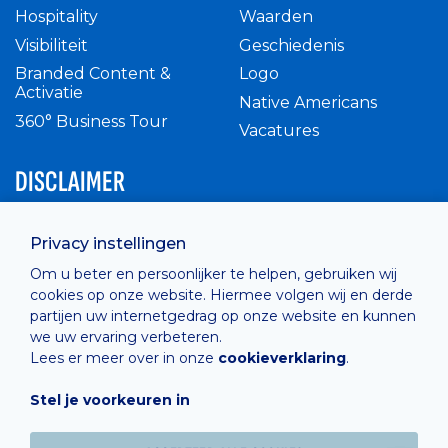
Hospitality
Waarden
Visibiliteit
Geschiedenis
Branded Content &
Logo
Activatie
Native Americans
360° Business Tour
Vacatures
DISCLAIMER
Intern reglement
Privacy instellingen
Privacy Policy
Om u beter en persoonlijker te helpen, gebruiken wij
Cashless
cookies op onze website. Hiermee volgen wij en derde
verkoopsvoorwaarden
partijen uw internetgedrag op onze website en kunnen
Cookie Policy
we uw ervaring verbeteren.
Lees er meer over in onze
cookieverklaring
.
Stel je voorkeuren in
Hosted by
Combell