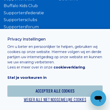
Buffalo Kids Club
Supportersfederatie
Supportersclubs
Supportersforum
Fotoalbums
Privacy instellingen
BUSINESS
ONZE CLUB
Om u beter en persoonlijker te helpen, gebruiken wij
cookies op onze website. Hiermee volgen wij en derde
Hospitality
Waarden
partijen uw internetgedrag op onze website en kunnen
we uw ervaring verbeteren.
Visibiliteit
Geschiedenis
Lees er meer over in onze
cookieverklaring
.
Branded Content &
Logo
Activatie
Stel je voorkeuren in
Native Americans
360° Business Tour
Vacatures
ACCEPTEER ALLE COOKIES
DISCLAIMER
WEIGER ALLE NIET NOODZAKELIJKE COOKIES
Intern reglement