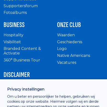
Supportersforum
Fotoalbums
BUSINESS
ONZE CLUB
Hospitality
Waarden
Visibiliteit
Geschiedenis
Branded Content &
Logo
Activatie
Native Americans
360° Business Tour
Vacatures
DISCLAIMER
Intern reglement
Privacy instellingen
Privacy Policy
Om u beter en persoonlijker te helpen, gebruiken wij
Cashless
cookies op onze website. Hiermee volgen wij en derde
verkoopsvoorwaarden
partijen uw internetgedrag op onze website en kunnen