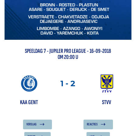
SPEELDAG
7
-
JUPILER PRO LEAGUE
- 16-09-2018
OM 20:00 U
1
-
2
KAA GENT
STVV
VERSLAG
REACTIES