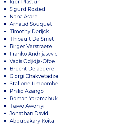
Igor Plastun
Sigurd Rosted
Nana Asare
Arnaud Souquet
Timothy Derijck
Thibault De Smet
Birger Verstraete
Franko Andrijasevic
Vadis Odjidja-Ofoe
Brecht Dejaegere
Giorgi Chakvetadze
Stallone Limbombe
Philip Azango
Roman Yaremchuk
Taiwo Awoniyi
Jonathan David
Aboubakary Koita