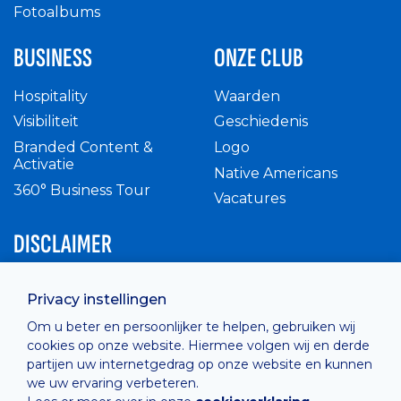
Fotoalbums
BUSINESS
ONZE CLUB
Hospitality
Waarden
Visibiliteit
Geschiedenis
Branded Content &
Logo
Activatie
Native Americans
360° Business Tour
Vacatures
DISCLAIMER
Intern reglement
Privacy instellingen
Privacy Policy
Om u beter en persoonlijker te helpen, gebruiken wij
Cashless
cookies op onze website. Hiermee volgen wij en derde
verkoopsvoorwaarden
partijen uw internetgedrag op onze website en kunnen
Cookie Policy
we uw ervaring verbeteren.