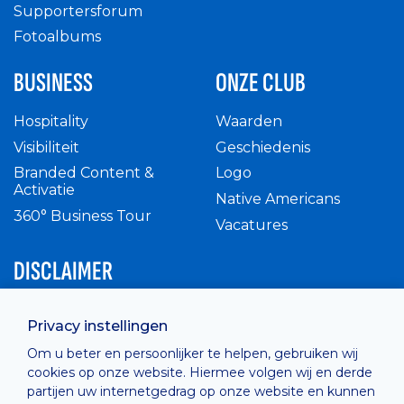
Supportersforum
Fotoalbums
BUSINESS
ONZE CLUB
Hospitality
Waarden
Visibiliteit
Geschiedenis
Branded Content &
Logo
Activatie
Native Americans
360° Business Tour
Vacatures
DISCLAIMER
Intern reglement
Privacy instellingen
Privacy Policy
Om u beter en persoonlijker te helpen, gebruiken wij
Cashless
cookies op onze website. Hiermee volgen wij en derde
verkoopsvoorwaarden
partijen uw internetgedrag op onze website en kunnen
Cookie Policy