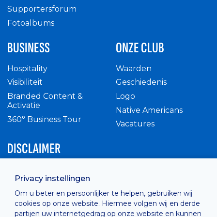
Supportersforum
Fotoalbums
BUSINESS
ONZE CLUB
Hospitality
Waarden
Visibiliteit
Geschiedenis
Branded Content &
Logo
Activatie
Native Americans
360° Business Tour
Vacatures
DISCLAIMER
Intern reglement
Privacy instellingen
Privacy Policy
Om u beter en persoonlijker te helpen, gebruiken wij
Cashless
cookies op onze website. Hiermee volgen wij en derde
verkoopsvoorwaarden
partijen uw internetgedrag op onze website en kunnen