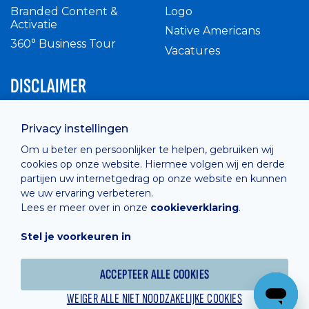
Branded Content &
Logo
Activatie
Native Americans
360° Business Tour
Vacatures
DISCLAIMER
Intern reglement
Privacy instellingen
Privacy Policy
Om u beter en persoonlijker te helpen, gebruiken wij
Cashless
cookies op onze website. Hiermee volgen wij en derde
verkoopsvoorwaarden
partijen uw internetgedrag op onze website en kunnen
Cookie Policy
we uw ervaring verbeteren.
Lees er meer over in onze
cookieverklaring
.
Stel je voorkeuren in
Hosted by
Combell
ACCEPTEER ALLE COOKIES
WEIGER ALLE NIET NOODZAKELIJKE COOKIES
Powered online by