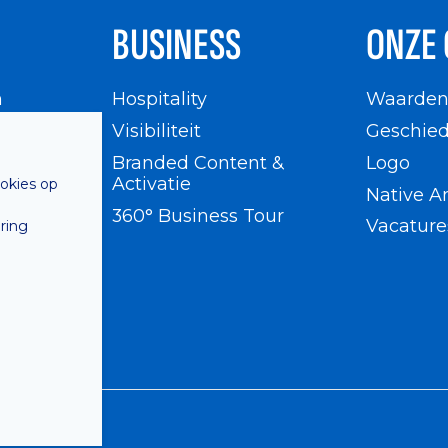
BUSINESS
ONZE 
n
Hospitality
Waarde
en
Visibiliteit
Geschied
Branded Content &
Logo
Activatie
ookies op
Native A
360° Business Tour
Vacature
ring