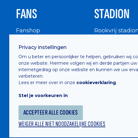
FANS
STADION
Fanshop
Rookvrij stadio
WIGWAM
Stadionbezoek
Privacy instellingen
Supportersraad
Buurtinfo
Om u beter en persoonlijker te helpen, gebruiken wij c
Buffalo Kids Club
onze website. Hiermee volgen wij en derde partijen uw
Supportersfederatie
internetgedrag op onze website en kunnen we uw erva
verbeteren.
Supportersclubs
Lees er meer over in onze
cookieverklaring
.
Supportersforum
Stel je voorkeuren in
Fotoalbums
ACCEPTEER ALLE COOKIES
WEIGER ALLE NIET NOODZAKELIJKE COOKIES
Hosted by
Combell