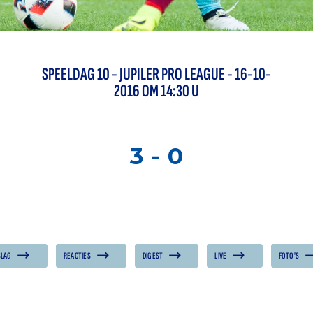
SPEELDAG
10
-
JUPILER PRO LEAGUE
- 16-10-
2016 OM 14:30 U
3
-
0
SLAG
REACTIES
DIGEST
LIVE
FOTO'S