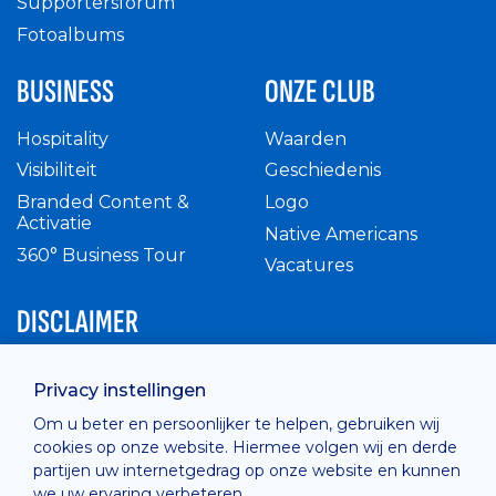
Supportersforum
Fotoalbums
BUSINESS
ONZE CLUB
Hospitality
Waarden
Visibiliteit
Geschiedenis
Branded Content &
Logo
Activatie
Native Americans
360° Business Tour
Vacatures
DISCLAIMER
Intern reglement
Privacy instellingen
Privacy Policy
Om u beter en persoonlijker te helpen, gebruiken wij
Cashless
cookies op onze website. Hiermee volgen wij en derde
verkoopsvoorwaarden
partijen uw internetgedrag op onze website en kunnen
Cookie Policy
we uw ervaring verbeteren.