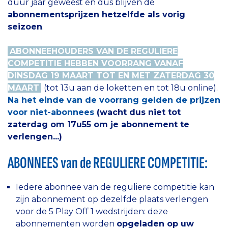
duur jaar geweest en dus blijven de
abonnementsprijzen hetzelfde als vorig
seizoen
.
ABONNEEHOUDERS VAN DE REGULIERE
COMPETITIE HEBBEN VOORRANG VANAF
DINSDAG 19 MAART TOT EN MET ZATERDAG 30
MAART
(tot 13u aan de loketten en tot 18u online).
Na het einde van de voorrang gelden de prijzen
voor niet-abonnees
(wacht dus niet tot
zaterdag om 17u55 om je abonnement te
verlengen...)
ABONNEES
van de
REGULIERE COMPETITIE
:
Iedere abonnee van de reguliere competitie kan
zijn abonnement op dezelfde plaats verlengen
voor de 5 Play Off 1 wedstrijden: deze
abonnementen worden
opgeladen op uw