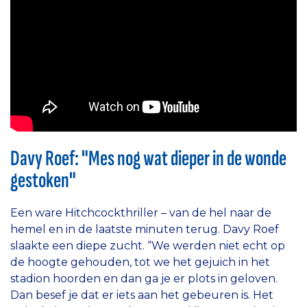
Davy Roef: "Mes nog wat dieper in de wonde
gestoken"
Een ware Hitchcockthriller – van de hel naar de
hemel en in de laatste minuten terug. Davy Roef
slaakte een diepe zucht. “We werden niet echt op
de hoogte gehouden, tot we het gejuich in het
stadion hoorden en dan ga je er plots in geloven.
Dan besef je dat er iets aan het gebeuren is. Het