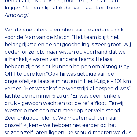
ben er altijd klaar voor”, toonde hij zich als een
krijger. “Ik ben blij dat ik dat vandaag kon tonen.
Amazing
.”
Van de ene uiterste emotie naar de andere – ook
voor de Man van de Match. “Het team blijft het
belangrijkste en de ontgoocheling is zeer groot. Wij
deden onze job, maar wisten op voorhand dat we
afhankelijk waren van andere teams. Helaas
hebben zij ons niet kunnen helpen om alsnog Play-
Off 1 te bereiken.”Ook hij was getuige van de
ongelofelijke laatste minuten in Het Kuipje – 101 km
verder. “Het was alsof de wedstrijd al gespeeld was”,
lachte de nummer 6 zuur. “Er was geen enkele
druk – gewoon wachten tot de ref affloot. Terwijl
Westerlo met een man meer op het veld stond.
Zeer ontgoochelend. We moeten echter naar
onszelf kijken – we hebben het eerder op het
seizoen zelf laten liggen. De schuld moeten we dus