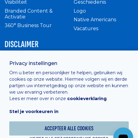
Visibiliteit
Geschiedenis
Branded Content &
Logo
Activatie
Native Americans
360° Business Tour
Vacatures
DISCLAIMER
Intern reglement
Privacy instellingen
Privacy Policy
Om u beter en persoonlijker te helpen, gebruiken wij
Cashless
cookies op onze website. Hiermee volgen wij en derde
verkoopsvoorwaarden
partijen uw internetgedrag op onze website en kunnen
Cookie Policy
we uw ervaring verbeteren.
Lees er meer over in onze
cookieverklaring
.
Stel je voorkeuren in
Hosted by
Combell
ACCEPTEER ALLE COOKIES