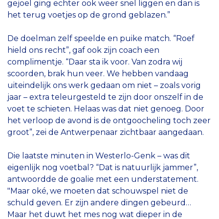
gejoel ging echter ook weer snel liggen en dan is
het terug voetjes op de grond geblazen.”
De doelman zelf speelde en puike match. “Roef
hield ons recht”, gaf ook zijn coach een
complimentje. “Daar sta ik voor. Van zodra wij
scoorden, brak hun veer. We hebben vandaag
uiteindelijk ons werk gedaan om niet – zoals vorig
jaar – extra teleurgesteld te zijn door onszelf in de
voet te schieten. Helaas was dat niet genoeg. Door
het verloop de avond is de ontgoocheling toch zeer
groot”, zei de Antwerpenaar zichtbaar aangedaan.
Die laatste minuten in Westerlo-Genk – was dit
eigenlijk nog voetbal? “Dat is natuurlijk jammer”,
antwoordde de goalie met een understatement.
"Maar oké, we moeten dat schouwspel niet de
schuld geven. Er zijn andere dingen gebeurd…
Maar het duwt het mes nog wat dieper in de