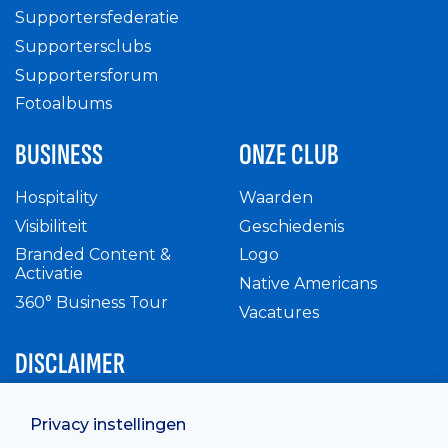
Supportersfederatie
Supportersclubs
Supportersforum
Fotoalbums
BUSINESS
ONZE CLUB
Hospitality
Waarden
Visibiliteit
Geschiedenis
Branded Content &
Logo
Activatie
Native Americans
360° Business Tour
Vacatures
DISCLAIMER
Intern reglement
Privacy instellingen
Privacy Policy