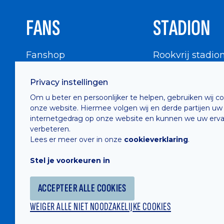
FANS
STADION
Fanshop
Rookvrij stadio
WIGWAM
Stadionbezoek
Privacy instellingen
Supportersraad
Buurtinfo
Om u beter en persoonlijker te helpen, gebruiken wij c
Buffalo Kids Club
onze website. Hiermee volgen wij en derde partijen uw
Supportersfederatie
internetgedrag op onze website en kunnen we uw erva
verbeteren.
Supportersclubs
Lees er meer over in onze
cookieverklaring
.
Supportersforum
Stel je voorkeuren in
Fotoalbums
ACCEPTEER ALLE COOKIES
WEIGER ALLE NIET NOODZAKELIJKE COOKIES
Hosted by
Combell