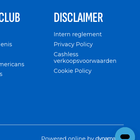
CLUB
DISCLAIMER
n
Intern reglement
enis
Privacy Policy
Cashless
verkoopsvoorwaarden
mericans
Cookie Policy
s
Powered online by