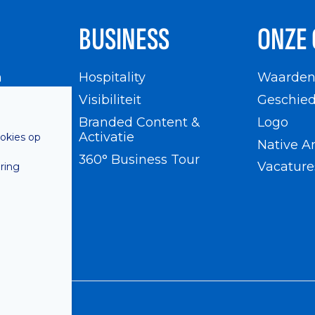
BUSINESS
ONZE 
n
Hospitality
Waarde
en
Visibiliteit
Geschied
Branded Content &
Logo
Activatie
ookies op
Native A
360° Business Tour
Vacature
ring