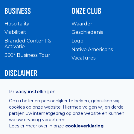
BUSINESS
ONZE CLUB
Hospitality
Waarden
Visibiliteit
Geschiedenis
Branded Content &
Logo
Activatie
Native Americans
360° Business Tour
Vacatures
DISCLAIMER
Intern reglement
Privacy instellingen
Privacy Policy
Om u beter en persoonlijker te helpen, gebruiken wij
Cashless
cookies op onze website. Hiermee volgen wij en derde
verkoopsvoorwaarden
partijen uw internetgedrag op onze website en kunnen
Cookie Policy
we uw ervaring verbeteren.
Lees er meer over in onze
cookieverklaring
.