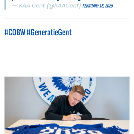
— KAA Gent (@KAAGent)
FEBRUARY 18, 2025
#COBW #GeneratieGent