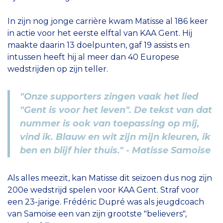
In zijn nog jonge carrière kwam Matisse al 186 keer
in actie voor het eerste elftal van KAA Gent. Hij
maakte daarin 13 doelpunten, gaf 19 assists en
intussen heeft hij al meer dan 40 Europese
wedstrijden op zijn teller.
"Onze supporters zingen vaak het lied
"Gent is voor het leven". De tekst van dat
nummer is ook van toepassing op mij,
vind ik. Blauw en wit zijn mijn kleuren, ik
ben en blijf hier thuis." - Matisse Samoise
Als alles meezit, kan Matisse dit seizoen dus nog zijn
200e wedstrijd spelen voor KAA Gent. Straf voor
een 23-jarige. Frédéric Dupré was als jeugdcoach
van Samoise een van zijn grootste "believers",