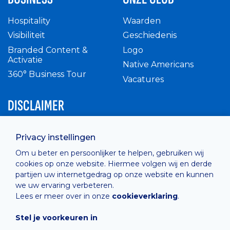
Hospitality
Waarden
Visibiliteit
Geschiedenis
Branded Content &
Logo
Activatie
Native Americans
360° Business Tour
Vacatures
DISCLAIMER
Intern reglement
Privacy instellingen
Privacy Policy
Om u beter en persoonlijker te helpen, gebruiken wij
Cashless
cookies op onze website. Hiermee volgen wij en derde
verkoopsvoorwaarden
partijen uw internetgedrag op onze website en kunnen
Cookie Policy
we uw ervaring verbeteren.
Lees er meer over in onze
cookieverklaring
.
Stel je voorkeuren in