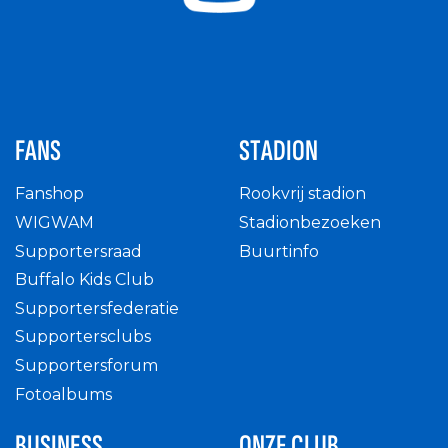
FANS
STADION
Fanshop
Rookvrij stadion
WIGWAM
Stadionbezoeken
Supportersraad
Buurtinfo
Buffalo Kids Club
Supportersfederatie
Supportersclubs
Supportersforum
Fotoalbums
BUSINESS
ONZE CLUB