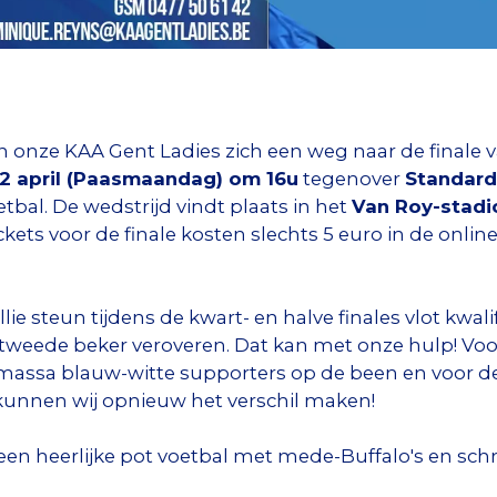
 onze KAA Gent Ladies zich een weg naar de finale va
 april (Paasmaandag) om 16u
tegenover
Standard
bal. De wedstrijd vindt plaats in het
Van Roy-stadi
kets voor de finale kosten slechts 5 euro in de onli
ie steun tijdens de kwart- en halve finales vlot kwali
 tweede beker veroveren. Dat kan met onze hulp! Voo
massa blauw-witte supporters op de been en voor de
kunnen wij opnieuw het verschil maken!
n heerlijke pot voetbal met mede-Buffalo's en sch