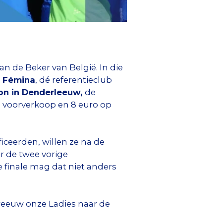
n de Beker van België. In die
 Fémina
, dé referentieclub
on in Denderleeuw,
de
ne voorverkoop en 8 euro op
ficeerden, willen ze na de
r de twee vorige
 finale mag dat niet anders
reeuw onze Ladies naar de