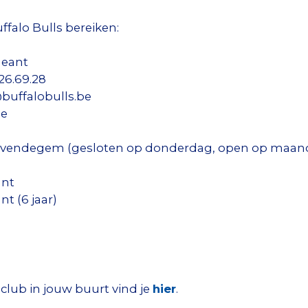
ffalo Bulls bereiken:
geant
26.69.28
buffalobulls.be
be
Lovendegem (gesloten op donderdag, open op maand
ant
t (6 jaar)
club in jouw buurt vind je
hier
.