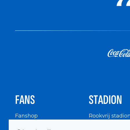
FANS
STADION
Fanshop
Rookvrij stadio
WIGWAM
Stadionbezoek