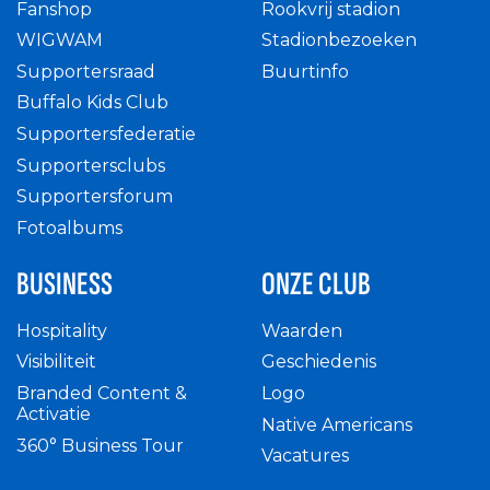
Fanshop
Rookvrij stadion
WIGWAM
Stadionbezoeken
Supportersraad
Buurtinfo
Buffalo Kids Club
Supportersfederatie
Supportersclubs
Supportersforum
Fotoalbums
BUSINESS
ONZE CLUB
Hospitality
Waarden
Visibiliteit
Geschiedenis
Branded Content &
Logo
Activatie
Native Americans
360° Business Tour
Vacatures