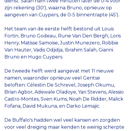
dienst. Salah nam twee minuten later de 0-4 voor
zijn rekening (30'), waarna Bruno, opnieuw op
aangeven van Cuypers, de 0-5 binnentrapte (45').
Het team van de eerste helft bestond uit Louis
Fortin, Bruno Godeau, Rune Van Den Bergh, Loris
Henry, Matisse Samoise, Justin Munezero, Robbie
Van Hauter, Vadis Odjidja, Ibrahim Salah, Gianni
Bruno en Hugo Cuypers.
De tweede helft werd aangevat met 11 nieuwe
namen, waaronder opnieuw veel Gentse
beloften: Célestin De Schrevel, Joseph Okumu,
Brian Agbor, Adewale Oladoye, Yari Stevens, Alessio
Castro-Montes, Sven Kums, Noah De Ridder, Malick
Fofana, David Mukuna, en Darko Lemajic.
De Buffalo's hadden wel veel kansen en zorgden
voor veel dreiging maar kenden te weinig scherpte