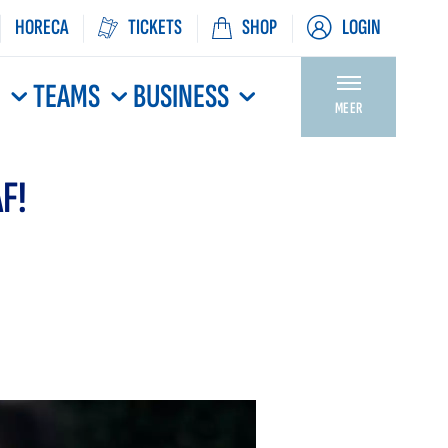
HORECA
TICKETS
SHOP
LOGIN
N
TEAMS
BUSINESS
MEER
F!