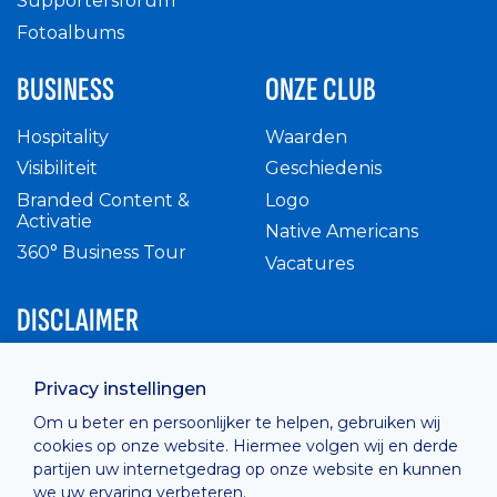
Supportersforum
Fotoalbums
BUSINESS
ONZE CLUB
Hospitality
Waarden
Visibiliteit
Geschiedenis
Branded Content &
Logo
Activatie
Native Americans
360° Business Tour
Vacatures
DISCLAIMER
Intern reglement
Privacy instellingen
Privacy Policy
Om u beter en persoonlijker te helpen, gebruiken wij
Cashless
cookies op onze website. Hiermee volgen wij en derde
verkoopsvoorwaarden
partijen uw internetgedrag op onze website en kunnen
Cookie Policy
we uw ervaring verbeteren.