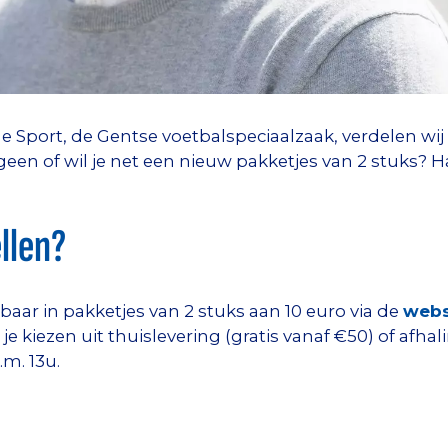
 Sport, de Gentse voetbalspeciaalzaak, verdelen wi
een of wil je net een nieuw pakketjes van 2 stuks? Ha
llen?
aar in pakketjes van 2 stuks aan 10 euro via de
web
 kiezen uit thuislevering (gratis vanaf €50) of afhali
.m. 13u.