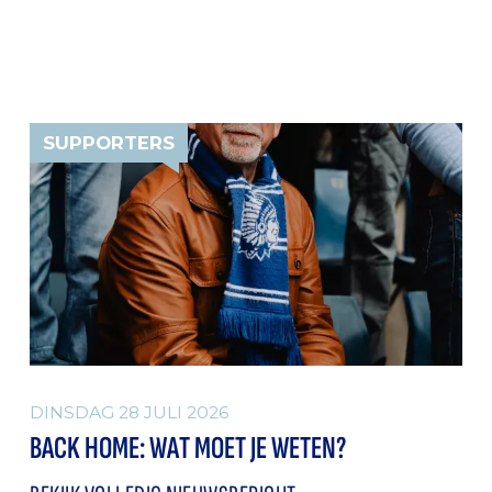
SUPPORTERS
DINSDAG 28 JULI 2026
BACK HOME: WAT MOET JE WETEN?