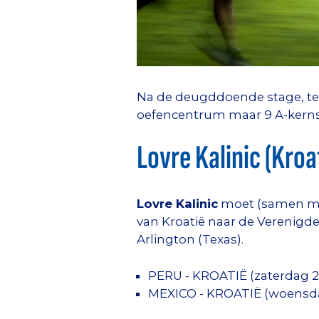
Na de deugddoende stage, ter
oefencentrum maar 9 A-kernsp
Lovre Kalinic (Kroa
Lovre Kalinic
moet (samen met 
van Kroatië naar de Verenigde 
Arlington (Texas).
PERU - KROATIË (zaterdag 2
MEXICO - KROATIË (woensda