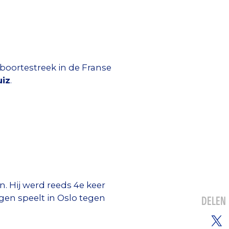
eboortestreek in de Franse
uiz
.
. Hij werd reeds 4e keer
en speelt in Oslo tegen
DELEN