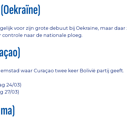
(Oekraïne)
lijk voor zijn grote debuut bij Oekraïne, maar daar
r controle naar de nationale ploeg.
açao)
lemstad waar Curaçao twee keer Bolivië partij geeft.
ag 24/03)
g 27/03)
ama)