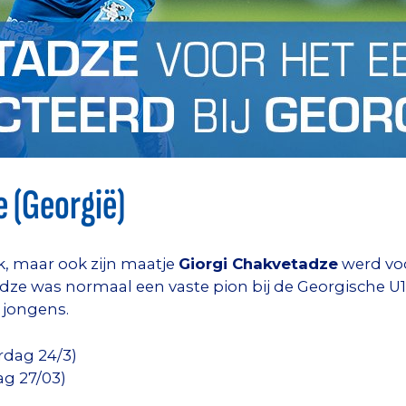
 (Georgië)
, maar ook zijn maatje
Giorgi Chakvetadze
werd voo
adze was normaal een vaste pion bij de Georgische U
 jongens.
dag 24/3)
ag 27/03)