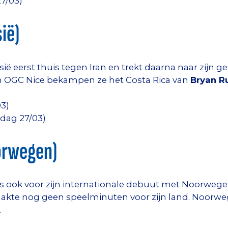
27/03)
ië)
ë eerst thuis tegen Iran en trekt daarna naar zijn g
 van OGC Nice bekampen ze het Costa Rica van
Bryan R
03)
sdag 27/03)
orwegen)
s ook voor zijn internationale debuut met Noorwegen
akte nog geen speelminuten voor zijn land. Noorweg
.