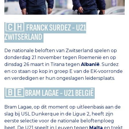
🇨🇭
FRANCK SURDEZ - U21
ZWITSERLAND
De nationale beloften van Zwitserland spelen op
donderdag 21 november tegen Roemenië en op
dinsdag 26 maart in Tirana tegen
Albanië
. Surdez
en co staan op kop in groep E van de EK-voorronde
en verdedigen er hun ongeslagen leidersplaats.
🇧🇪 BRAM LAGAE - U21 BELGIË
Bram Lagae, op dit moment op uitleenbasis aan de
slag bij USL Dunkerque in de Ligue 2, heeft zijn
eerste selectie voor de nationale beloftenploeg
beet. De U21 speelt in Leuven tegen
Malta
en trekt