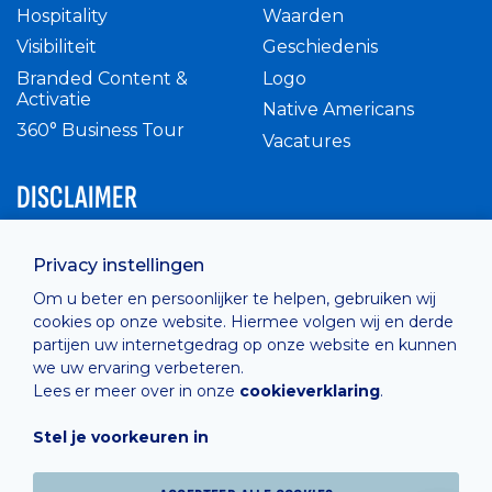
Hospitality
Waarden
Visibiliteit
Geschiedenis
Branded Content &
Logo
Activatie
Native Americans
360° Business Tour
Vacatures
DISCLAIMER
Intern reglement
Privacy instellingen
Privacy Policy
Om u beter en persoonlijker te helpen, gebruiken wij
Cashless
cookies op onze website. Hiermee volgen wij en derde
verkoopsvoorwaarden
partijen uw internetgedrag op onze website en kunnen
Cookie Policy
we uw ervaring verbeteren.
Lees er meer over in onze
cookieverklaring
.
Stel je voorkeuren in
Hosted by
Combell