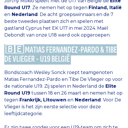
Jorthy Mokio speelt met de U17 van België de
Elite
Round U17
. Ze nemen het op tegen
Finland, Italië
en
Nederland
. De acht groepswinnaars en de 7
beste tweedes plaatsen zich en spelen met
gastland Cyprus het EK U17 in mei 2024. Maël
Debondt van onze U18 werd ook opgeroepen.
🇧🇪 MATIAS FERNANDEZ-PARDO & TIBE
DE VLIEGER - U19 BELGIË
Bondscoach Wesley Sonck roept teamgenoten
Matias Fernandez-Pardo en Tibe De Vlieger op voor
de nationale U19. Zij spelen in Nederland de
Elite
Round U19
tussen 18 en 26 maart en nemen het op
tegen
Frankrijk, Litouwen
en
Nederland
. Voor De
Vlieger is het zijn eerste selectie voor deze
leeftijdcategorie.
Er zijn twee rondes voor een U19-team om zich te