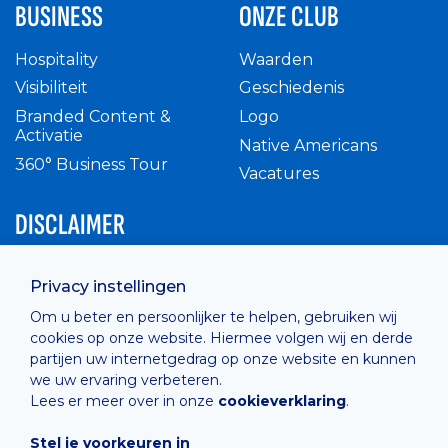
BUSINESS
ONZE CLUB
Hospitality
Waarden
Visibiliteit
Geschiedenis
Branded Content &
Logo
Activatie
Native Americans
360° Business Tour
Vacatures
DISCLAIMER
Intern reglement
Privacy instellingen
Privacy Policy
Om u beter en persoonlijker te helpen, gebruiken wij
Cashless
cookies op onze website. Hiermee volgen wij en derde
verkoopsvoorwaarden
partijen uw internetgedrag op onze website en kunnen
Cookie Policy
we uw ervaring verbeteren.
Lees er meer over in onze
cookieverklaring
.
Stel je voorkeuren in