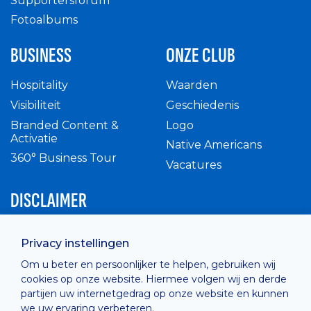
Supportersforum
Fotoalbums
BUSINESS
ONZE CLUB
Hospitality
Waarden
Visibiliteit
Geschiedenis
Branded Content &
Logo
Activatie
Native Americans
360° Business Tour
Vacatures
DISCLAIMER
Intern reglement
Privacy instellingen
Privacy Policy
Om u beter en persoonlijker te helpen, gebruiken wij
Cashless
cookies op onze website. Hiermee volgen wij en derde
verkoopsvoorwaarden
partijen uw internetgedrag op onze website en kunnen
Cookie Policy
we uw ervaring verbeteren.