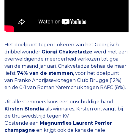
Het doelpunt tegen Lokeren van het Georgisch
dribbelwonder
Giorgi Chakvetadze
werd met een
overweldigende meerderheid verkozen tot goal
van de maand januari. Chakvetadze behaalde maar
liefst
74% van de stemmen
, voor het doelpunt
van Franko Andrijasevic tegen Club Brugge (12%)
en de 0-1 van Roman Yaremchuk tegen RAFC (8%).
Uit alle stemmers koos een onschuldige hand
Kirsten Blondia
als winnares. Kirsten ontvangt bij
de thuiswedstrijd tegen KV
Oostende een
Magnumfles Laurent Perrier
champagne
en krijgt ook de kans de hele