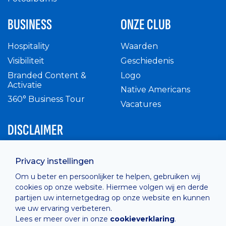
BUSINESS
ONZE CLUB
Hospitality
Waarden
Visibiliteit
Geschiedenis
Branded Content &
Logo
Activatie
Native Americans
360° Business Tour
Vacatures
DISCLAIMER
Intern reglement
Privacy instellingen
Privacy Policy
Om u beter en persoonlijker te helpen, gebruiken wij
Cashless
cookies op onze website. Hiermee volgen wij en derde
verkoopsvoorwaarden
partijen uw internetgedrag op onze website en kunnen
Cookie Policy
we uw ervaring verbeteren.
Lees er meer over in onze
cookieverklaring
.