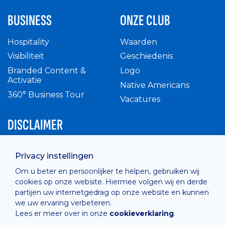
BUSINESS
ONZE CLUB
Hospitality
Waarden
Visibiliteit
Geschiedenis
Branded Content &
Logo
Activatie
Native Americans
360° Business Tour
Vacatures
DISCLAIMER
Intern reglement
Privacy instellingen
Privacy Policy
Om u beter en persoonlijker te helpen, gebruiken wij
Cashless
cookies op onze website. Hiermee volgen wij en derde
verkoopsvoorwaarden
partijen uw internetgedrag op onze website en kunnen
Cookie Policy
we uw ervaring verbeteren.
Lees er meer over in onze
cookieverklaring
.