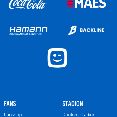
FANS
STADION
Fanshop
Rookvrij stadion