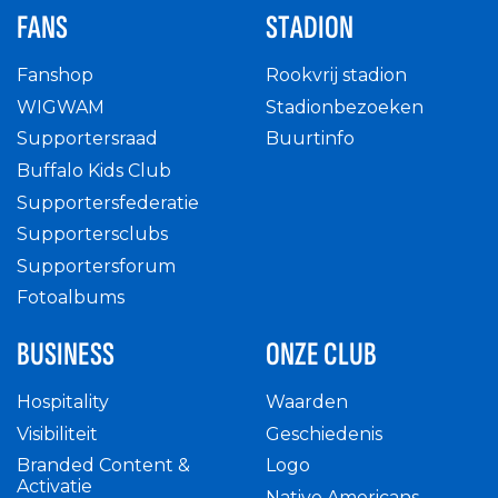
FANS
STADION
Fanshop
Rookvrij stadion
WIGWAM
Stadionbezoeken
Supportersraad
Buurtinfo
Buffalo Kids Club
Supportersfederatie
Supportersclubs
Supportersforum
Fotoalbums
BUSINESS
ONZE CLUB
Hospitality
Waarden
Visibiliteit
Geschiedenis
Branded Content &
Logo
Activatie
Native Americans