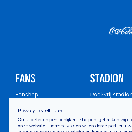
FANS
STADION
Fanshop
Rookvrij stadio
WIGWAM
Stadionbezoek
Privacy instellingen
Supportersraad
Buurtinfo
Om u beter en persoonlijker te helpen, gebruiken wij c
Buffalo Kids Club
onze website. Hiermee volgen wij en derde partijen uw
Supportersfederatie