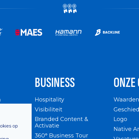
BUSINESS
ONZE 
n
Hospitality
Waarde
en
Visibiliteit
Geschied
Branded Content &
Logo
Activatie
ookies op
Native A
360° Business Tour
Vacature