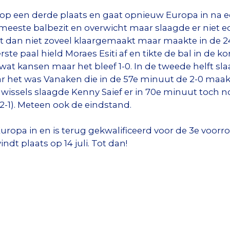
 op een derde plaats en gaat opnieuw Europa in na e
 meeste balbezit en overwicht maar slaagde er niet 
ot dan niet zoveel klaargemaakt maar maakte in de 2
ste paal hield Moraes Esiti af en tikte de bal in de ko
wat kansen maar het bleef 1-0. In de tweede helft sla
r het was Vanaken die in de 57e minuut de 2-0 maa
issels slaagde Kenny Saief er in 70e minuut toch n
(2-1). Meteen ook de eindstand.
ropa in en is terug gekwalificeerd voor de 3e voor
ndt plaats op 14 juli. Tot dan!