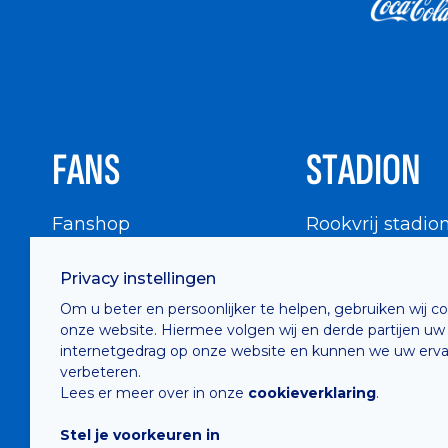
FANS
STADION
Fanshop
Rookvrij stadio
WIGWAM
Stadionbezoek
Privacy instellingen
Supportersraad
Buurtinfo
Om u beter en persoonlijker te helpen, gebruiken wij c
Buffalo Kids Club
onze website. Hiermee volgen wij en derde partijen uw
Supportersfederatie
internetgedrag op onze website en kunnen we uw erva
verbeteren.
Supportersclubs
Lees er meer over in onze
cookieverklaring
.
Supportersforum
Stel je voorkeuren in
Fotoalbums