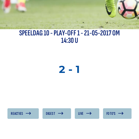
SPEELDAG
10
-
PLAY-OFF 1
- 21-05-2017 OM
14:30 U
2
-
1
REACTIES
DIGEST
LIVE
FOTO'S