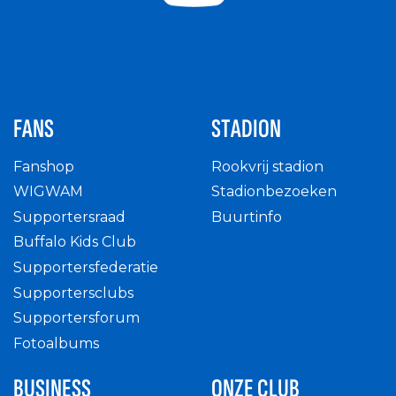
FANS
STADION
Fanshop
Rookvrij stadion
WIGWAM
Stadionbezoeken
Supportersraad
Buurtinfo
Buffalo Kids Club
Supportersfederatie
Supportersclubs
Supportersforum
Fotoalbums
BUSINESS
ONZE CLUB