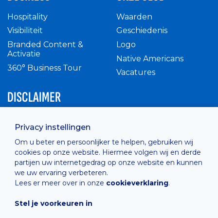
Hospitality
Waarden
Visibiliteit
Geschiedenis
Branded Content &
Logo
Activatie
Native Americans
360° Business Tour
Vacatures
DISCLAIMER
Intern reglement
Privacy instellingen
Privacy Policy
Om u beter en persoonlijker te helpen, gebruiken wij
Cashless
cookies op onze website. Hiermee volgen wij en derde
verkoopsvoorwaarden
partijen uw internetgedrag op onze website en kunnen
Cookie Policy
we uw ervaring verbeteren.
Lees er meer over in onze
cookieverklaring
.
Stel je voorkeuren in