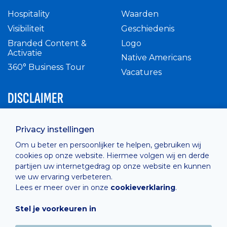
Hospitality
Waarden
Visibiliteit
Geschiedenis
Branded Content &
Logo
Activatie
Native Americans
360° Business Tour
Vacatures
DISCLAIMER
Intern reglement
Privacy instellingen
Privacy Policy
Om u beter en persoonlijker te helpen, gebruiken wij
Cashless
cookies op onze website. Hiermee volgen wij en derde
verkoopsvoorwaarden
partijen uw internetgedrag op onze website en kunnen
Cookie Policy
we uw ervaring verbeteren.
Lees er meer over in onze
cookieverklaring
.
Stel je voorkeuren in
Hosted by
Combell