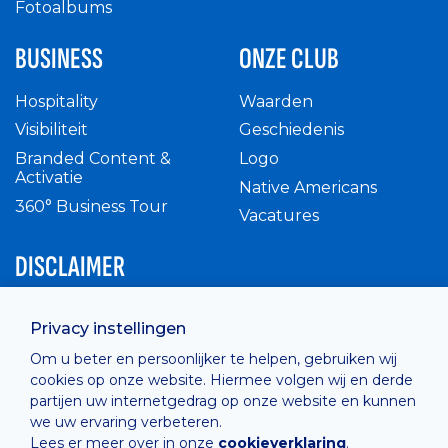
Fotoalbums
BUSINESS
ONZE CLUB
Hospitality
Waarden
Visibiliteit
Geschiedenis
Branded Content &
Logo
Activatie
Native Americans
360° Business Tour
Vacatures
DISCLAIMER
Intern reglement
Privacy instellingen
Privacy Policy
Om u beter en persoonlijker te helpen, gebruiken wij
Cashless
cookies op onze website. Hiermee volgen wij en derde
verkoopsvoorwaarden
partijen uw internetgedrag op onze website en kunnen
Cookie Policy
we uw ervaring verbeteren.
Lees er meer over in onze
cookieverklaring
.