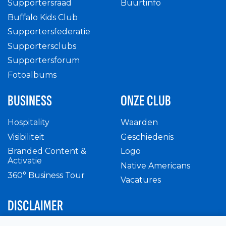
Supportersraad
Buurtinfo
Buffalo Kids Club
Supportersfederatie
Supportersclubs
Supportersforum
Fotoalbums
BUSINESS
ONZE CLUB
Hospitality
Waarden
Visibiliteit
Geschiedenis
Branded Content &
Logo
Activatie
Native Americans
360° Business Tour
Vacatures
DISCLAIMER