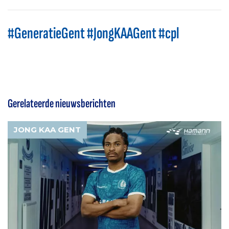
#GeneratieGent #JongKAAGent #cpl
Gerelateerde nieuwsberichten
JONG KAA GENT