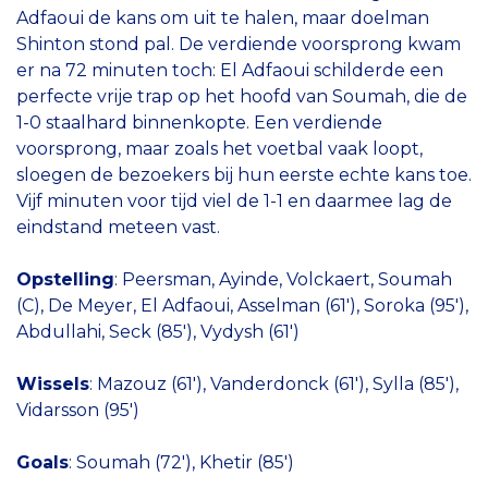
Adfaoui de kans om uit te halen, maar doelman
Shinton stond pal. De verdiende voorsprong kwam
er na 72 minuten toch: El Adfaoui schilderde een
perfecte vrije trap op het hoofd van Soumah, die de
1-0 staalhard binnenkopte. Een verdiende
voorsprong, maar zoals het voetbal vaak loopt,
sloegen de bezoekers bij hun eerste echte kans toe.
Vijf minuten voor tijd viel de 1-1 en daarmee lag de
eindstand meteen vast.
Opstelling
: Peersman, Ayinde, Volckaert, Soumah
(C), De Meyer, El Adfaoui, Asselman (61'), Soroka (95'),
Abdullahi, Seck (85'), Vydysh (61')
Wissels
: Mazouz (61'), Vanderdonck (61'), Sylla (85'),
Vidarsson (95')
Goals
: Soumah (72'), Khetir (85')